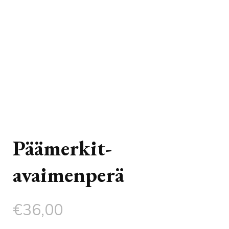
Päämerkit-
avaimenperä
€
36,00