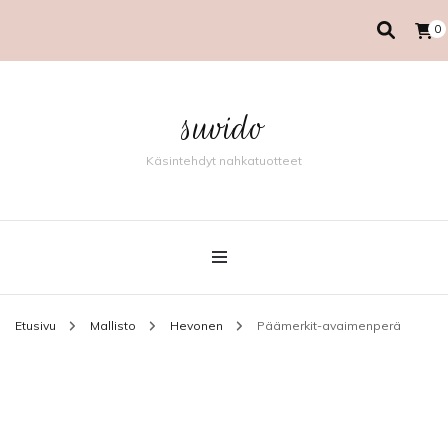
0
suvido
Käsintehdyt nahkatuotteet
Etusivu
Mallisto
Hevonen
Päämerkit-avaimenperä