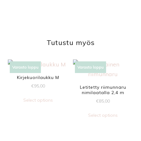
Tutustu myös
Varasto loppu
Varasto loppu
Kirjekuorilaukku M
€
95,00
Letitetty riimunnaru
nimilaatalla 2,4 m
Select options
€
85,00
Select options