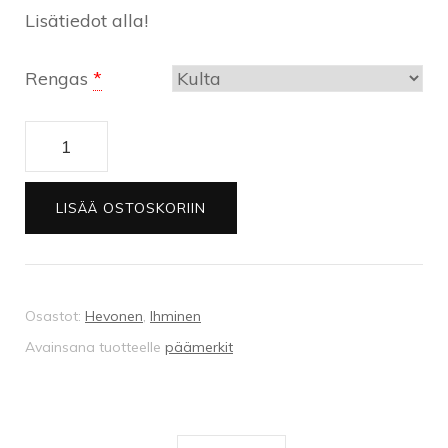
Lisätiedot alla!
Rengas
*
Päämerkit-
avaimenperä
määrä
LISÄÄ OSTOSKORIIN
Osastot:
Hevonen
,
Ihminen
Avainsana tuotteelle
päämerkit