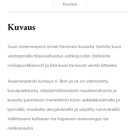
Kuvaus
Kuvaus
Suuri avaimenperä oman hevosesi kuvasta, toimita kuva
vastaamalla tilausvahvistus-sähköpostiin (tarkasta
roskapostikansio!) ja liitä kuva tai kuvat viestin liitteeksi.
Avaimenperän korkeus n. 8cm ja se on valmistettu
kasviparkitusta, värjäämättömästä naudannahasta ja
kuvioitu perinteisin menetelmin käsin aukileikkaamalla ja
lyömällä, maalattu akryyliväreillä ja värjätty narviväreillä.
Valittavana kultainen tai hopeinen avainrengas tai
nahkanauha.