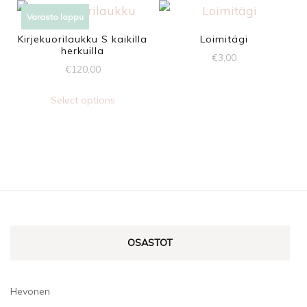
Varasto loppu
Kirjekuorilaukku S kaikilla
Loimitägi
herkuilla
€
3,00
€
120,00
Select options
OSASTOT
Hevonen