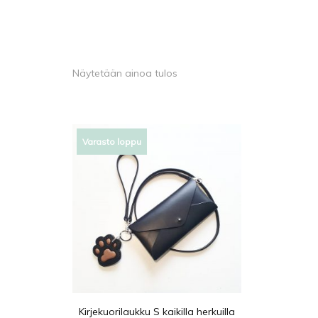
Näytetään ainoa tulos
Varasto loppu
Kirjekuorilaukku S kaikilla herkuilla