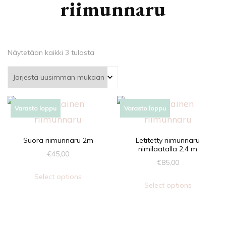
riimunnaru
Sorted
Näytetään kaikki 3 tulosta
by
latest
Varasto loppu
Varasto loppu
Suora riimunnaru 2m
Letitetty riimunnaru
nimilaatalla 2,4 m
€
45,00
€
85,00
Select options
Select options